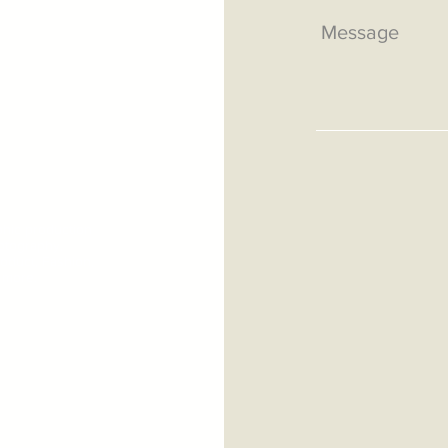
phic production
hotography,
roduct, Fashion,
 more.