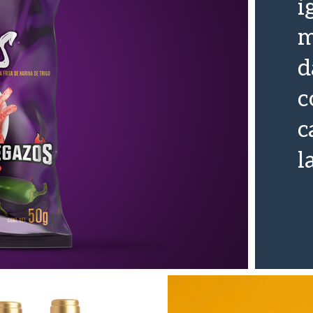
i
m
d
c
c
l